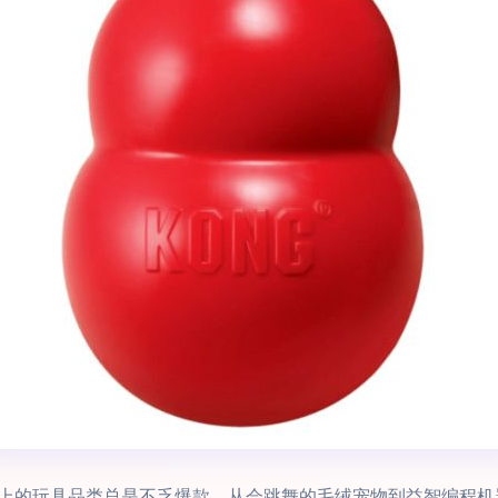
上的玩具品类总是不乏爆款。从会跳舞的毛绒宠物到益智编程机