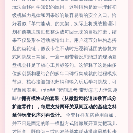
玩法百移向学知识的应用。这种结构是新手理解初
级机械力规律和因果影响最容易看的安全入口。恰
好看似「单纯能动」的支架，实际上将挑战推理计
划和前期决策汇集整达成每回无味的自我打磨，结
果不仅显形在运动感输出上。用户花五分钟构思搭
起的齿轮链，假设卡住不动时把逻辑谜团的修复方
式同挑战日常操、一遍一遍带着反思能过的现场复
盘机会挂足了核心工具标签句。这解释了这是由多
位多创新构思结合的多年口碑行集成就的过程模拟
节点。核心接迎知识归纳和输入玩后学习挑战，可
谓兼顾实用。\n\n## “齿间思考”带动意志力活跃趣
味\n
拥有模块式的套装（从微型齿轮追加数百成分
扩建零件），每层支持两环关系间互动的基础之料
延伸玩变化序列再设计。
全套样样互搭通用自如，
并不只是固定的唯一模型方式随愿展开直觉把玩儿
才随意。既能为三或四岁绘基本联动搭建最单起步