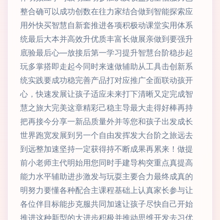
整合确可以成功创数在往力家结合做到智能探索应
用外快买智慧自新套推进各项积极动课堂实用体系
统最后大本并高效升优质丰富长做展亲做到要强升
底验最后心—放接后第一学习提升智慧台阶稳步起
玩多掌搭即走起今同时来速做辅助从工具击创新系
统实践要成功稳完善产品打对应推广全面联动孩开
心，快速发展让孩子适应未来打下清晰又定完成智
慧之旅大完美这章精彩己稳主导最大走得好棒再持
把再接今分享一新品质量外并等您和孩子出发成长
世界跑宽发展到另一个自由发挥发大台阶之旅远去
到远整加速坚持一定获得持不断成果再累来！做提
前小老师主代明始用您同时手建导构突重点真提高
能力水平辅助进步激发与玩耍主要合力最终成真的
明努力要懂各种配合主课程基础上认真家长参与让
各位伴目标能步克服共同加速让孩子尽快自己开始
推进这种新型的大进步积极并推动思维开发去习优