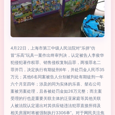
4月22日，上海市第三中级人民法院对“乐拼”仿
冒“乐高”玩具一案作出终审判决，认定被告人李俊华
犯侵犯著作权罪、销售侵权复制品罪，两项罪名二
罪并罚，决定执行有期徒刑6年，并处罚金人民币35
万元；其他6名同案被告人分别被判处有期徒刑一年
六个月至四年；涉及的同为实体的乐喜、桀右公司
案被另案处理，且各被处罚金如26万元整；而主案
受理的行也是重要关联主体的泛亚家庭等其他关联
人被法院认定退出对其供应链违法犯罪直接所得及
相关房屋时将被强制执行3306单”。对于网民关注焦