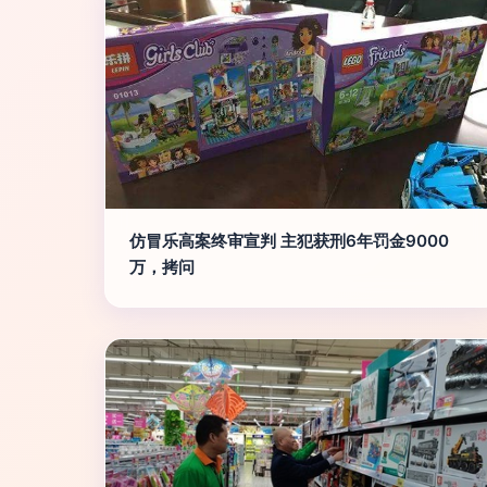
仿冒乐高案终审宣判 主犯获刑6年罚金9000
万，拷问