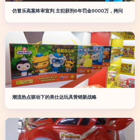
仿冒乐高案终审宣判 主犯获刑6年罚金9000万，拷问
潮流热点驱动下的美仕达玩具营销新战略