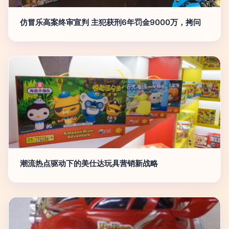
仿冒乐高案终审宣判 主犯获刑6年罚金9000万，拷问
潮流热点驱动下的美仕达玩具营销新战略