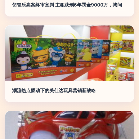
仿冒乐高案终审宣判 主犯获刑6年罚金9000万，拷问
潮流热点驱动下的美仕达玩具营销新战略