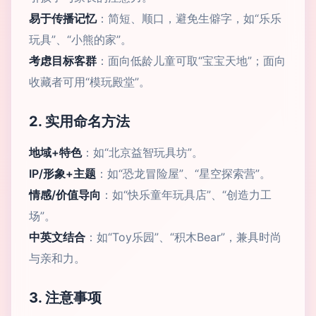
易于传播记忆
：简短、顺口，避免生僻字，如“乐乐
玩具”、“小熊的家”。
考虑目标客群
：面向低龄儿童可取“宝宝天地”；面向
收藏者可用“模玩殿堂”。
2. 实用命名方法
地域+特色
：如“北京益智玩具坊”。
IP/形象+主题
：如“恐龙冒险屋”、“星空探索营”。
情感/价值导向
：如“快乐童年玩具店”、“创造力工
场”。
中英文结合
：如“Toy乐园”、“积木Bear”，兼具时尚
与亲和力。
3. 注意事项